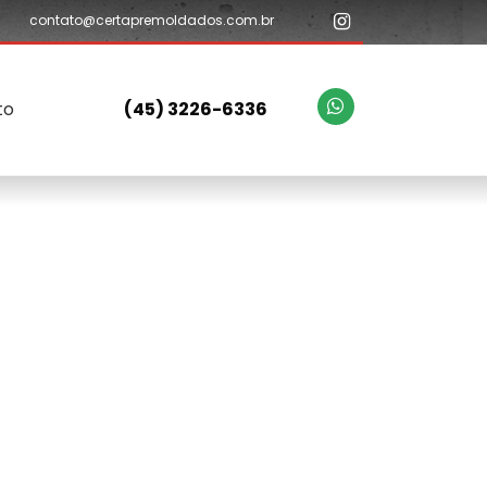
contato@certapremoldados.com.br
to
(45) 3226-6336